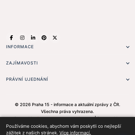
INFORMACE
Hlavní stránka !
ZAJÍMAVOSTI
Kontakt
Redaktoři
PRÁVNÍ UJEDNÁNÍ
Ochrana osobních údajů
Cookies
© 2026 Praha 15 - informace a aktuální zprávy z ČR.
Všechna práva vyhrazena.
Created by
Roman Kunert and his team
| Powered by
PublicMC
| Supported by
Akademie AI
&
MediaMC
| © 2005
Používáme cookies, abychom vám poskytli co nejlepší
- 2026
zážitek z našich stránek.
Více informací.