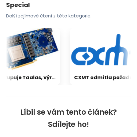
Special
Další zajímavé čtení z této kategorie.
AMD kupuje Taalas, výrobce „AI modelů v křemíku“, 50× rychlejších než Blackwell
CXMT odmítla požadavky Applu, nenechá si diktovat ceny
Líbil se vám tento článek?
Sdílejte ho!