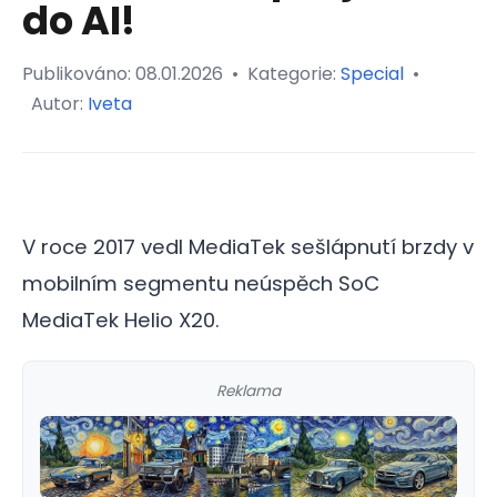
do AI!
Publikováno:
08.01.2026
•
Kategorie:
Special
•
Autor:
Iveta
V roce 2017 vedl MediaTek sešlápnutí brzdy v
mobilním segmentu neúspěch SoC
MediaTek Helio X20.
Reklama