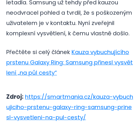
letadla. Samsung už tehdy před kauzou
neodvracel pohled a tvrdil, že s poškozeným
uživatelem je v kontaktu. Nyní zveřejnil
komplexní vysvětlení, k čemu vlastně došlo.
Přečtěte si celý článek
Kauza vybuchujícího
prstenu Galaxy Ring: Samsung přinesl vysvět
lení „na půl cesty“
Zdroj:
https://smartmania.cz/kauza-vybuch
ujiciho-prstenu-galaxy-ring-samsung-prine
sl-vysvetleni-na-pul-cesty/