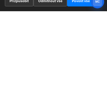
Přizpůsobit
Odmítnout vše
Povolit vše
MC
INFORMACE
Hlavní stránka !
ZAJÍMAVOSTI
Kontakt
Redaktoři