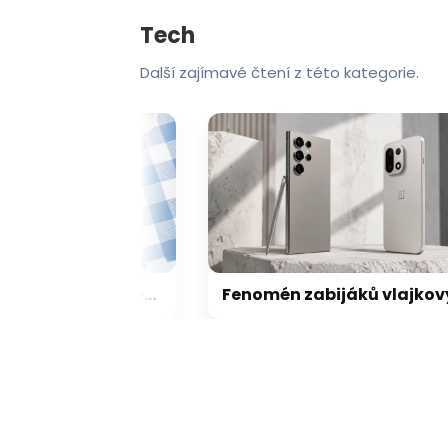
Tech
Další zajímavé čtení z této kategorie.
Samsung má pracovat na levných hodinkách: tohle zatím víme o Galaxy Aero
Fenomén zabijáků vlajkových lodí: jak noví hráči dokázali přechytračit mobilní obry