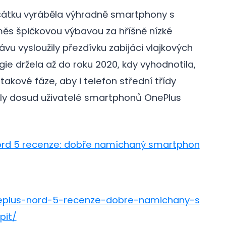
galerie: cviky
átku vyráběla výhradně smartphony s
ěs špičkovou výbavou za hříšně nízké
vu vysloužily přezdívku zabijáci vlajkových
gie držela až do roku 2020, kdy vyhodnotila,
akové fáze, aby i telefon střední třídy
byly dosud uživatelé smartphonů OnePlus
ord 5 recenze: dobře namíchaný smartphon
neplus-nord-5-recenze-dobre-namichany-s
pit/