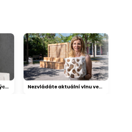
Nezvládáte aktuální vlnu veder? Vědci z Rakouska přišli s elegantním řešením chlazení vzduchu