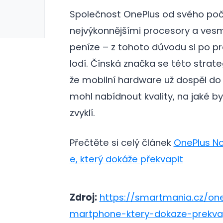
rie: cviky
galerie: cviky
Společnost OnePlus od svého poč
nejvýkonnějšími procesory a vesm
peníze – z tohoto důvodu si po prá
lodí. Čínská značka se této strate
že mobilní hardware už dospěl do t
mohl nabídnout kvality, na jaké 
zvyklí.
Přečtěte si celý článek
OnePlus N
e, který dokáže překvapit
Zdroj:
https://smartmania.cz/o
martphone-ktery-dokaze-prekva