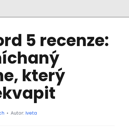
rd 5 recenze:
íchaný
e, který
ekvapit
ch
•
Autor:
Iveta