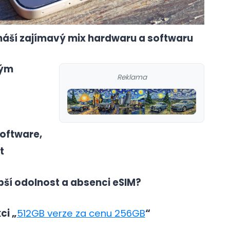
náší zajímavý mix hardwaru a softwaru
vým
Reklama
software,
t
bší odolnost a absenci eSIM?
ci „
512GB verze za cenu 256GB
“