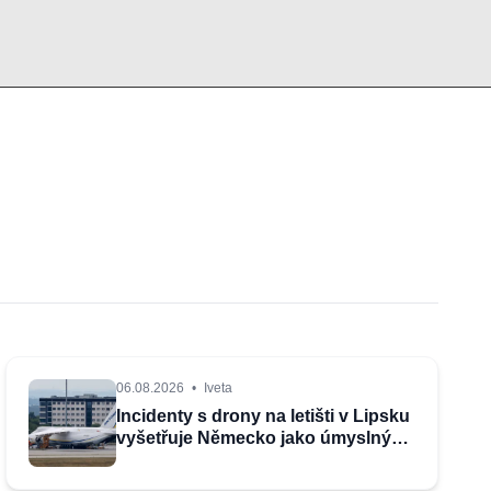
06.08.2026
•
Iveta
Incidenty s drony na letišti v Lipsku
vyšetřuje Německo jako úmyslný
pokus o způsobení exploze