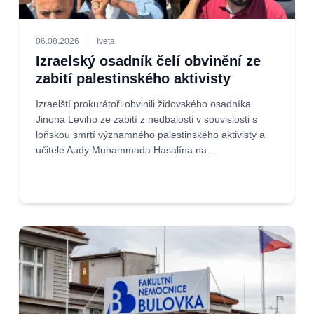
06.08.2026
Iveta
Izraelský osadník čelí obvinění ze
zabití palestinského aktivisty
Izraelští prokurátoři obvinili židovského osadníka
Jinona Leviho ze zabití z nedbalosti v souvislosti s
loňskou smrtí významného palestinského aktivisty a
učitele Audy Muhammada Hasalína na...