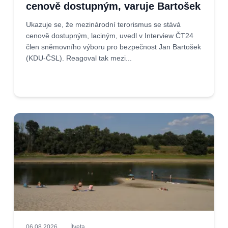
cenově dostupným, varuje Bartošek
Ukazuje se, že mezinárodní terorismus se stává
cenově dostupným, laciným, uvedl v Interview ČT24
člen sněmovního výboru pro bezpečnost Jan Bartošek
(KDU-ČSL). Reagoval tak mezi...
06.08.2026
Iveta