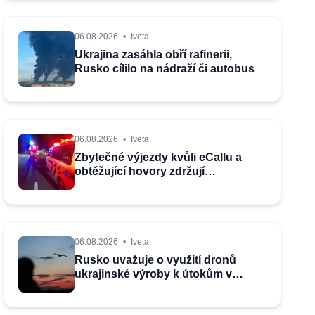
06.08.2026
•
Iveta
Ukrajina zasáhla obří rafinerii,
Rusko cílilo na nádraží či autobus
06.08.2026
•
Iveta
Zbytečné výjezdy kvůli eCallu a
obtěžující hovory zdržují
záchranáře
06.08.2026
•
Iveta
Rusko uvažuje o využití dronů
ukrajinské výroby k útokům v
Pobaltí, tvrdí Litva